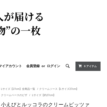
マイアカウント
会員登録
or
ログイン
0 アイテム
Lサイズ【27cm】全商品一覧
/
クリームソース【Lサイズ27cm】
クリームベースのピザ
/
Lサイズ【約27cm】
小えびとルッコラのクリームピッツァ