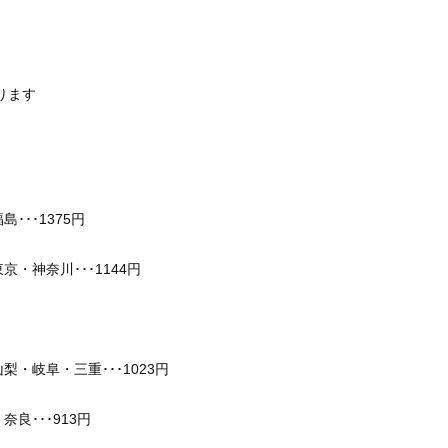
ります
･･1375円
・神奈川･･･1144円
・岐阜・三重･･･1023円
良･･･913円