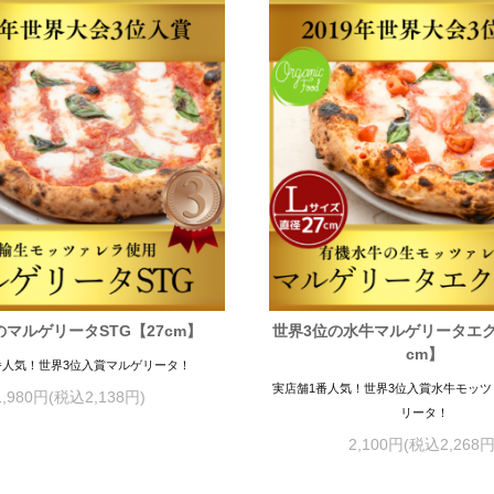
のマルゲリータSTG【27cm】
世界3位の水牛マルゲリータエク
cm】
番人気！世界3位入賞マルゲリータ！
実店舗1番人気！世界3位入賞水牛モッ
1,980円(税込2,138円)
リータ！
2,100円(税込2,268円