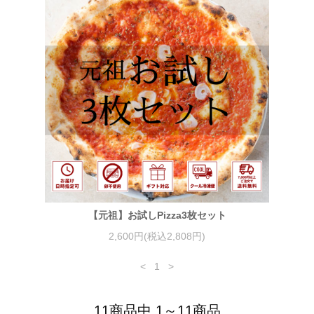
【元祖】お試しPizza3枚セット
2,600円(税込2,808円)
<
1
>
11商品中 1～11商品